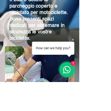
parcheggio coperto e
recintato per motociclette.
Sono presenti spazi
dedicati per sistemare in
sicurezza le vostre
biciclette.
How can we help you?
1