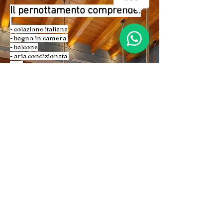
Il pernottamento comprende:
1
- colazione italiana
- bagno in camera
- balcone
- aria condizionata
- TV
- WiFi
- giochi per bambini con accesso al giardino
- compagno di giochi😊
- lettino da campeggio con set biancheria per
bambini
- seggiolone e posate per bambini
- distributore acqua refrigerata
- stendi panni
- ascensore
- uova biologiche( con il benestare delle
nostre galline🐣)
- verdure a metri 0
- sdraio e solarium
- parcheggio
Gallery