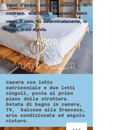
vapor d’acqua, anidride carbonica. In
contrapp. alla terra, lo spazio libero
verso il cielo, iù determinatamente, lo
spazio in cui si vola.
ARIA
SOSPESI IN
UNA BOLLA
Camera con letto
matrimoniale e due letti
singoli, posta al primo
piano della struttura.
Dotata di bagno in camera,
TV, balcone alla francese,
aria condizionata ed angolo
ristoro.
How can we help you?