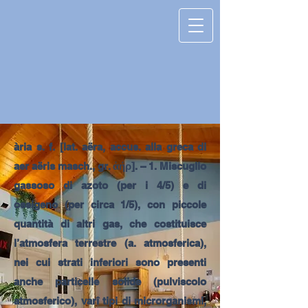
ària s. f. [lat. aëra, accus. alla greca di
aer aëris masch., gr. ἀήρ]. – 1. Miscuglio
gassoso di azoto (per i 4/5) e di
ossigeno (per circa 1/5), con piccole
quantità di altri gas, che costituisce
l’atmosfera terrestre (a. atmosferica),
nei cui strati inferiori sono presenti
anche particelle solide (pulviscolo
atmosferico), varî tipi di microrganismi,